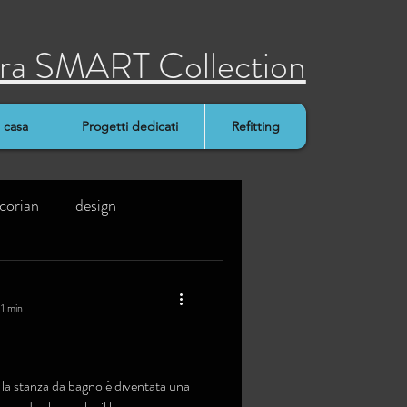
stra SMART Collection
 casa
Progetti dedicati
Refitting
corian
design
 1 min
o la stanza da bagno è diventata una