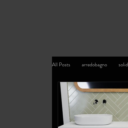
All Posts
arredobagno
soli
sostenibilità