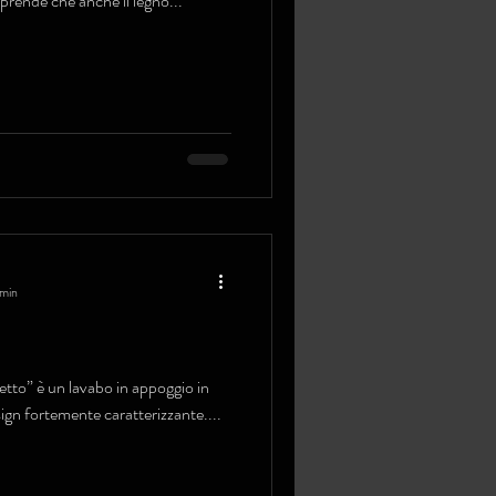
rprende che anche il legno...
 min
etto” è un lavabo in appoggio in
ign fortemente caratterizzante....