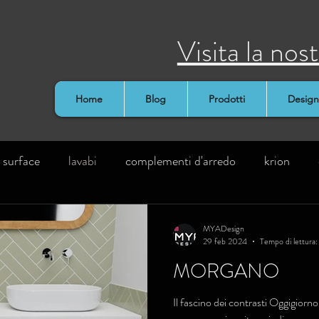
Visita la no
Home
Blog
Prodotti
Design
d surface
lavabi
complementi d'arredo
krion
MYADesign
29 feb 2024
Tempo di lettura:
MORGANO
Il fascino dei contrasti Oggigiorn