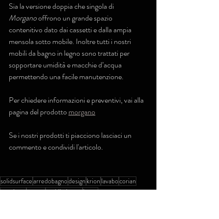
Sia la versione doppia che singola di 
Morgano
 offrono un grande spazio 
contenitivo dato dai cassetti e dalla ampia 
mensola sotto mobile. Inoltre tutti i nostri 
mobili da bagno in legno sono trattati per 
sopportare umidità e macchie d’acqua 
permettendo una facile manutenzione.
Per chiedere informazioni e preventivi, vai alla 
pagina del prodotto 
morgano
Se i nostri prodotti ti piacciono lasciaci un 
commento e condividi l'articolo.
solidsurface
arredobagno
design
krion
lavabo
corian
su misura
rovere
mobile bagno
legno
arredobagno
solid surface