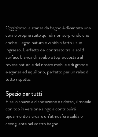
Oggigiorno la stanza da bagno è diventata una 
vera e propria suite quindi non sorprende che 
anche il legno naturale vi abbia fatto il suo 
ingresso. L’effetto del contrasto tra la solid 
surface bianca di lavabo e top  accostati al 
rovere naturale del nostro mobile è di grande 
eleganza ed equilibrio, perfetto per un relax di 
tutto rispetto.
Spazio per tutti
E se lo spazio a disposizione è ridotto, il mobile 
con top in versione singola contribuirà 
ugualmente a creare un’atmosfera calda e 
accogliente nel vostro bagno.