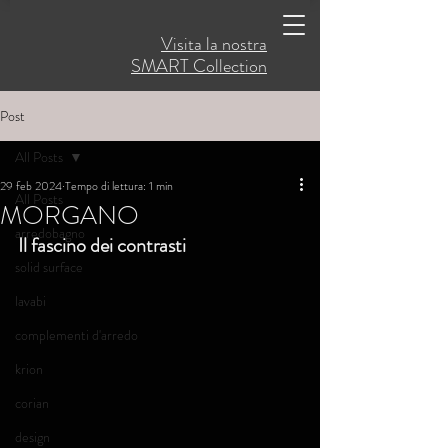
Visita la nostra
SMART Collection
Post
All Posts
29 feb 2024
Tempo di lettura: 1 min
All Posts
MORGANO
arredobagno
Il fascino dei contrasti
solid surface
lavabi
complementi d'arredo
krion
corian
design